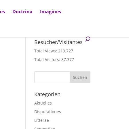
nes
Doctrina
Imagines
Besucher/Visitantes
Total Views:
219.727
Total Visitors:
87.377
Kategorien
Aktuelles
Disputationes
Litterae
Sententiae