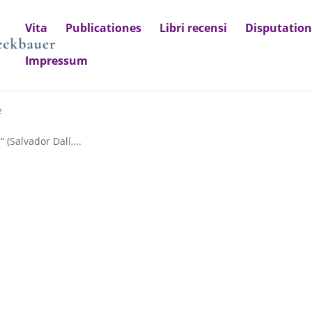
Vita
Publicationes
Libri recensi
Disputatio
Impressum
e
(Salvador Dalí,...