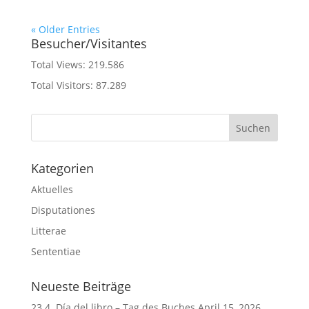
« Older Entries
Besucher/Visitantes
Total Views:
219.586
Total Visitors:
87.289
Kategorien
Aktuelles
Disputationes
Litterae
Sententiae
Neueste Beiträge
23.4. Día del libro – Tag des Buches
April 15, 2026