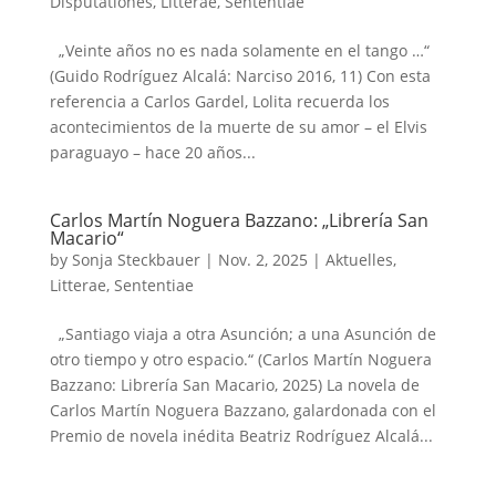
Disputationes
,
Litterae
,
Sententiae
„Veinte años no es nada solamente en el tango …“
(Guido Rodríguez Alcalá: Narciso 2016, 11) Con esta
referencia a Carlos Gardel, Lolita recuerda los
acontecimientos de la muerte de su amor – el Elvis
paraguayo – hace 20 años...
Carlos Martín Noguera Bazzano: „Librería San
Macario“
by
Sonja Steckbauer
|
Nov. 2, 2025
|
Aktuelles
,
Litterae
,
Sententiae
„Santiago viaja a otra Asunción; a una Asunción de
otro tiempo y otro espacio.“ (Carlos Martín Noguera
Bazzano: Librería San Macario, 2025) La novela de
Carlos Martín Noguera Bazzano, galardonada con el
Premio de novela inédita Beatriz Rodríguez Alcalá...