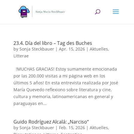
23.4. Día del libro – Tag des Buches
by
Sonja Steckbauer
|
Apr. 15, 2026
|
Aktuelles
,
Litterae
!MUCHAS GRACIAS! Estoy sumamente emocionada
por las 200.000 visitas a mi página web en los
últimos 5 años! En esta entrevista realizada por José
María Quevedo reflexiono sobre literatura y cine,
cultura y memoria, latinoamericanas en general y
paraguayas en...
Guido Rodríguez Alcalá: „Narciso“
by
Sonja Steckbauer
|
Feb. 15, 2026
|
Aktuelles
,