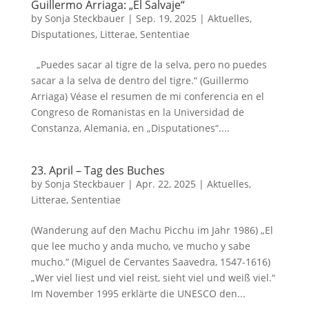
Guillermo Arriaga: „El Salvaje“
by
Sonja Steckbauer
|
Sep. 19, 2025
|
Aktuelles
,
Disputationes
,
Litterae
,
Sententiae
„Puedes sacar al tigre de la selva, pero no puedes
sacar a la selva de dentro del tigre.“ (Guillermo
Arriaga) Véase el resumen de mi conferencia en el
Congreso de Romanistas en la Universidad de
Constanza, Alemania, en „Disputationes“....
23. April – Tag des Buches
by
Sonja Steckbauer
|
Apr. 22, 2025
|
Aktuelles
,
Litterae
,
Sententiae
(Wanderung auf den Machu Picchu im Jahr 1986) „El
que lee mucho y anda mucho, ve mucho y sabe
mucho.“ (Miguel de Cervantes Saavedra, 1547-1616)
„Wer viel liest und viel reist, sieht viel und weiß viel.“
Im November 1995 erklärte die UNESCO den...