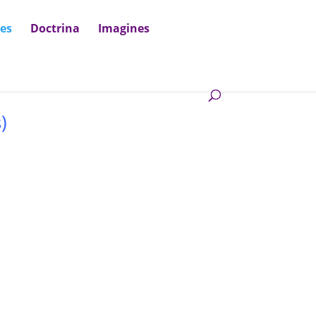
nes
Doctrina
Imagines
s
)