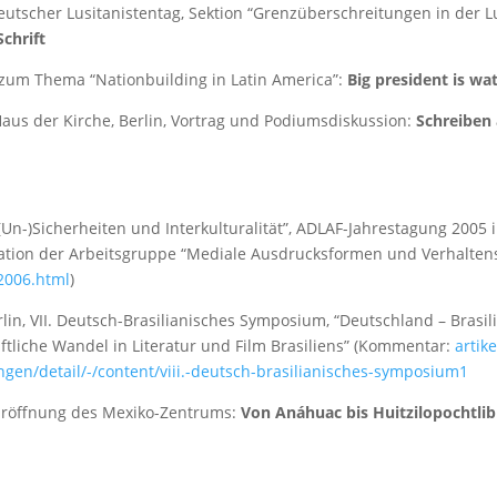
Deutscher Lusitanistentag, Sektion “Grenzüberschreitungen in der Lu
Schrift
ng zum Thema “Nationbuilding in Latin America”:
Big president is wa
Haus der Kirche, Berlin, Vortrag und Podiumsdiskussion:
Schreiben 
 (Un-)Sicherheiten und Interkulturalität”, ADLAF-Jahrestagung 2005 
ation der Arbeitsgruppe “Mediale Ausdrucksformen und Verhalten
2006.html
)
rlin, VII. Deutsch-Brasilianisches Symposium, “Deutschland – Brasi
tliche Wandel in Literatur und Film Brasiliens” (Kommentar:
artik
gen/detail/-/content/viii.-deutsch-brasilianisches-symposium1
, Eröffnung des Mexiko-Zentrums:
Von Anáhuac bis Huitzilopochtlib