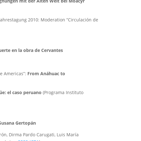
egnungen mit der Alten Welt bei Moacyr
Jahrestagung 2010: Moderation “Circulación de
erte en la obra de Cervantes
the Americas”:
From Anáhuac to
güe: el caso peruano
(Programa Instituto
 Susana Gertopán
rón, Dirma Pardo Carugati, Luis María