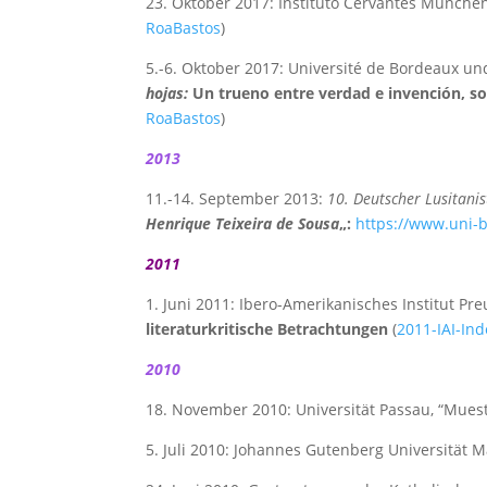
23. Oktober 2017: Instituto Cervantes Münche
RoaBastos
)
5.-6. Oktober 2017: Université de Bordeaux und
hojas:
Un trueno entre verdad e invención, so
RoaBastos
)
2013
11.-14. September 2013:
10. Deutscher Lusitani
Henrique Teixeira de Sousa
„:
https://www.uni-
2011
1. Juni 2011: Ibero-Amerikanisches Institut Pre
literaturkritische Betrachtungen
(
2011-IAI-In
2010
18. November 2010: Universität Passau, “Muest
5. Juli 2010: Johannes Gutenberg Universität