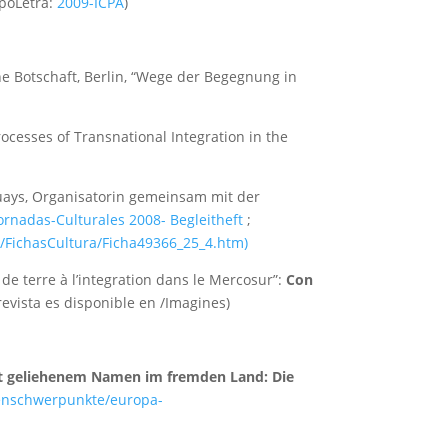
poLetra:
2009-ICPA
)
he Botschaft, Berlin, “Wege der Begegnung in
Processes of Transnational Integration in the
uays, Organisatorin gemeinsam mit der
ornadas-Culturales 2008- Begleitheft
;
s/FichasCultura/Ficha49366_25_4.htm)
 de terre à l’integration dans le Mercosur”:
Con
revista es disponible en /Imagines)
t geliehenem Namen im fremden Land: Die
menschwerpunkte/europa-