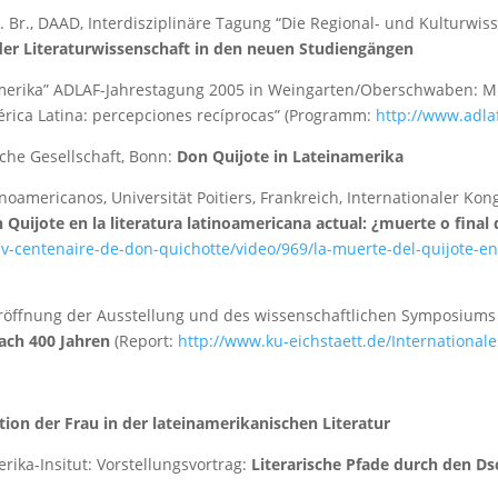
 i. Br., DAAD, Interdisziplinäre Tagung “Die Regional- und Kulturw
 der Literaturwissenschaft in den neuen Studiengängen
namerika” ADLAF-Jahrestagung 2005 in Weingarten/Oberschwaben: M
rica Latina: percepciones recíprocas” (Programm:
http://www.adla
che Gesellschaft, Bonn:
Don Quijote in Lateinamerika
noamericanos, Universität Poitiers, Frankreich, Internationaler Kong
Quijote en la literatura latinoamericana actual: ¿muerte o final
iv-centenaire-de-don-quichotte/video/969/la-muerte-del-quijote-en
röffnung der Ausstellung und des wissenschaftlichen Symposiums a
nach 400 Jahren
(Report:
http://www.ku-eichstaett.de/International
tion der Frau in der lateinamerikanischen Literatur
merika-Insitut: Vorstellungsvortrag:
Literarische Pfade durch den D