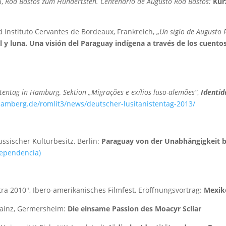
n,
Roa Bastos zum Hundertsten. Centenario de Augusto Roa Bastos:
Kur
 Instituto Cervantes de Bordeaux, Frankreich, „
Un siglo de Augusto 
l y luna. Una visión del Paraguay indígena a través de los cuent
stentag in Hamburg, Sektion „Migrações e exílios luso-alemães“
,
Identid
bamberg.de/romlit3/news/deutscher-lusitanistentag-2013/
ussischer Kulturbesitz, Berlin:
Paraguay von der Unabhängigkeit bis
dependencia)
ra 2010″, Ibero-amerikanisches Filmfest, Eröffnungsvortrag:
Mexik
 Mainz, Germersheim:
Die einsame Passion des Moacyr Scliar