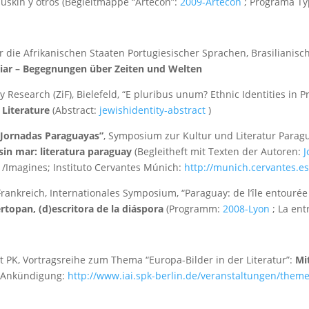
uskin y otros (Begleitmappe “Artecon”:
2009-Artecon
; Programa Ty
r die Afrikanischen Staaten Portugiesischer Sprachen, Brasilianisc
iar – Begegnungen über Zeiten und Welten
y Research (ZiF), Bielefeld, “E pluribus unum? Ethnic Identities in 
 Literature
(Abstract:
jewishidentity-abstract
)
“Jornadas Paraguayas”
, Symposium zur Kultur und Literatur Parag
 sin mar: literatura paraguay
(Begleitheft mit Texten der Autoren:
J
e /Imagines; Instituto Cervantes Múnich:
http://munich.cervantes.e
Frankreich, Internationales Symposium, “Paraguay: de l’île entourée
rtopan, (d)escritora de la diáspora
(Programm:
2008-Lyon
; La ent
t PK, Vortragsreihe zum Thema “Europa-Bilder in der Literatur”:
Mi
(Ankündigung:
http://www.iai.spk-berlin.de/veranstaltungen/the