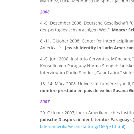
Martínez, Lucía Mendonca de Spinzi, Jacobo Ra
2008
4.-5. Dezember 2008: Deutsche Gesellschaft fü
der portugiesischsprachigen Welt”:
Moacyr Scl
8.-11. Oktober 2008: Center for Interdisciplinar
Americas”:
Jewish Identity in Latin American
4.-5. Juni 2008: Instituto Cervantes, München,
Konsulin von Paraguay Norma Stengel:
La isla
Interview im Radio-Sender „Calor Latino“ sieh
13.-14. März 2008: Université Lumière Lyon II, 
nombre prestado en país de exilio: Susana Ge
2007
29. Oktober 2007, Ibero-Amerikanisches Institu
jüdische Diaspora in der Literatur Paraguays
lateinamerika/veranstaltung/165/p/1.html
)