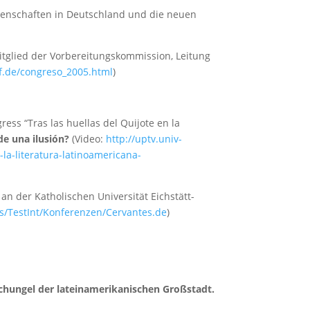
issenschaften in Deutschland und die neuen
itglied der Vorbereitungskommission, Leitung
f.de/congreso_2005.html
)
ress “Tras las huellas del Quijote en la
 de una ilusión?
(Video:
http://uptv.univ-
-la-literatura-latinoamericana-
n der Katholischen Universität Eichstätt-
es/TestInt/Konferenzen/Cervantes.de
)
schungel der lateinamerikanischen Großstadt.