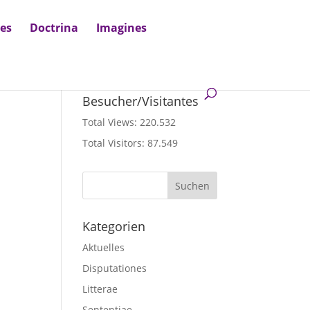
nes
Doctrina
Imagines
Besucher/Visitantes
Total Views:
220.532
Total Visitors:
87.549
Kategorien
Aktuelles
Disputationes
Litterae
Sententiae