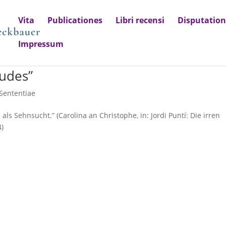
Vita
Publicationes
Libri recensi
Disputatio
Impressum
dudes”
Sententiae
als Sehnsucht.” (Carolina an Christophe, in: Jordi Puntí: Die irren
4)