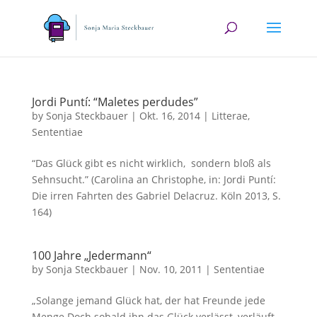
Jordi Puntí: “Maletes perdudes”
by
Sonja Steckbauer
|
Okt. 16, 2014
|
Litterae
,
Sententiae
“Das Glück gibt es nicht wirklich, sondern bloß als
Sehnsucht.” (Carolina an Christophe, in: Jordi Puntí:
Die irren Fahrten des Gabriel Delacruz. Köln 2013, S.
164)
100 Jahre „Jedermann“
by
Sonja Steckbauer
|
Nov. 10, 2011
|
Sententiae
„Solange jemand Glück hat, der hat Freunde jede
Menge.Doch sobald ihn das Glück verlässt, verläuft