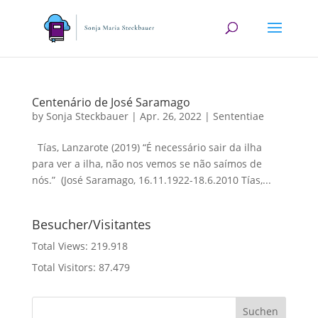
Centenário de José Saramago
by
Sonja Steckbauer
|
Apr. 26, 2022
|
Sententiae
Tías, Lanzarote (2019) “É necessário sair da ilha
para ver a ilha, não nos vemos se não saímos de
nós.” (José Saramago, 16.11.1922-18.6.2010 Tías,...
Besucher/Visitantes
Total Views:
219.918
Total Visitors:
87.479