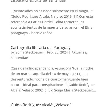
Disputationes
,
Litterae
,
Sententiae
„Veinte años no es nada solamente en el tango …“
(Guido Rodríguez Alcalá: Narciso 2016, 11) Con esta
referencia a Carlos Gardel, Lolita recuerda los
acontecimientos de la muerte de su amor – el Elvis
paraguayo – hace 20 años...
Cartografía literaria del Paraguay
by
Sonja Steckbauer
|
Feb. 23, 2024
|
Aktuelles
,
Sententiae
(Casa de la Independencia, Asunción) “Fue la noche
de un martes aquella del 14 de mayo [1811] tan
desventurado, noche de cuarto menguante bien
oscura, ideal para conspiraciones.” (Guido Rodríguez
Alcalá: Velasco 2002, p. 37) Sonja Maria Steckbauer:...
Guido Rodríguez Alcalá: „Velasco“