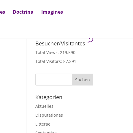
nes
Doctrina
Imagines
Besucher/Visitantes
Total Views:
219.590
Total Visitors:
87.291
Kategorien
Aktuelles
Disputationes
Litterae
Sententiae