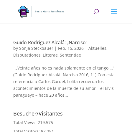
Guido Rodríguez Alcalá: „Narciso“
by
Sonja Steckbauer
|
Feb. 15, 2026
|
Aktuelles
,
Disputationes
,
Litterae
,
Sententiae
„Veinte años no es nada solamente en el tango …“
(Guido Rodríguez Alcalá: Narciso 2016, 11) Con esta
referencia a Carlos Gardel, Lolita recuerda los
acontecimientos de la muerte de su amor – el Elvis
paraguayo – hace 20 años...
Besucher/Visitantes
Total Views:
219.575
Total Visitors:
87.281